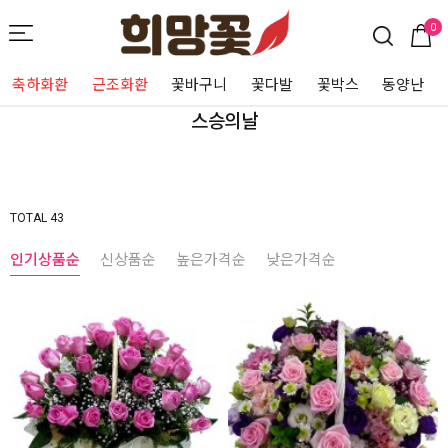
0
축하화환
근조화환
꽃바구니
꽃다발
꽃박스
동양난
스승의날
TOTAL 43
인기상품순
신상품순
높은가격순
낮은가격순