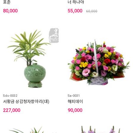
포춘
너 하나야
80,000
55,000
60,000
Sds-0032
Sa-0031
서황금 상감청자항아리(대)
해피데이
227,000
90,000