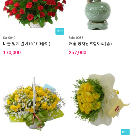
BEST
Sa-0040
Sds-0038
나를 잊지 말아요(100송이)
해송 청자당초항아리(중)
170,000
257,000
BEST