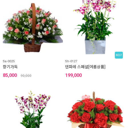
BEST
Sa-0025
Sh-0127
향기가득
덴파레 스페셜[여름상품]
85,000
199,000
90,000