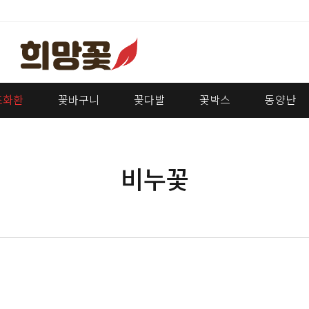
조화환
꽃바구니
꽃다발
꽃박스
동양난
비누꽃