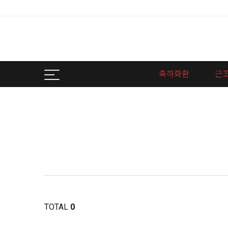
축하화환
근
TOTAL
0