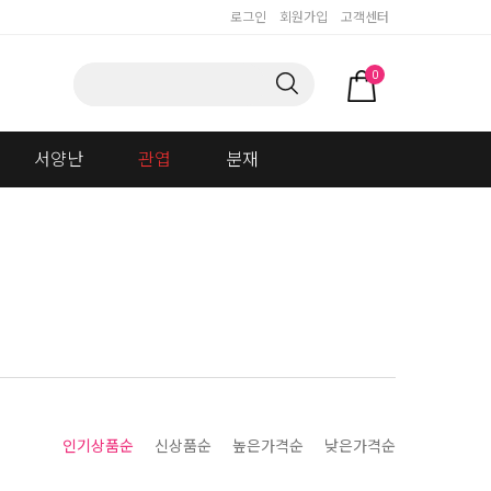
로그인
회원가입
고객센터
0
서양난
관엽
분재
인기상품순
신상품순
높은가격순
낮은가격순