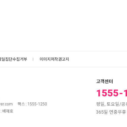
메일집단수집거부
이미지저작권고지
고객센터
1555-
호
평일, 토요일/공휴일
er.com
팩스 : 1555-1250
: 배재호
365일 연중무휴