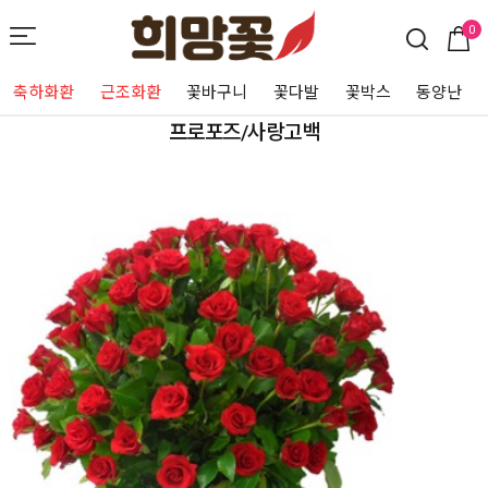
0
축하화환
근조화환
꽃바구니
꽃다발
꽃박스
동양난
프로포즈/사랑고백