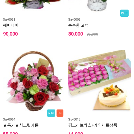
BEST
Sa-0031
Sa-0003
해피데이
순수한 고백
90,000
80,000
85,000
BEST
HOT
Sa-0064
Ss-0013
★특가★시크릿가든
핑크러브박스+케익세트상품