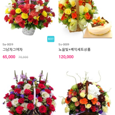
BEST
Sa-0039
Ss-0009
그남자그여자
노을빛+케익세트상품
65,000
120,000
70,000