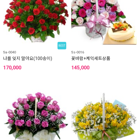
BEST
Sa-0040
Ss-0016
나를 잊지 말아요(100송이)
꽃바람+케익세트상품
170,000
145,000