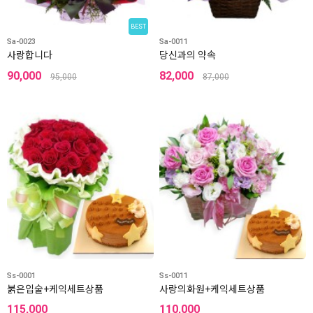
BEST
Sa-0023
Sa-0011
사랑합니다
당신과의 약속
90,000
82,000
95,000
87,000
Ss-0001
Ss-0011
붉은입술+케익세트상품
사랑의화원+케익세트상품
115,000
110,000