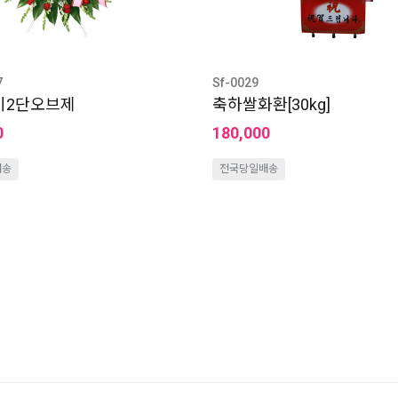
7
Sf-0029
미2단오브제
축하쌀화환[30kg]
0
180,000
배송
전국당일배송