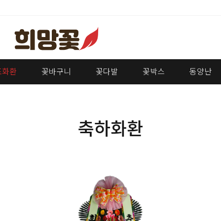
조화환
꽃바구니
꽃다발
꽃박스
동양난
축하화환