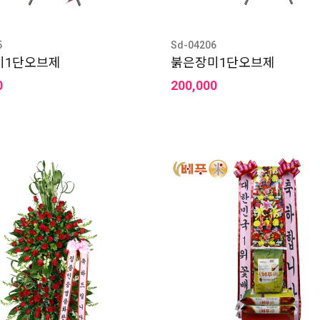
5
Sd-04206
미1단오브제
붉은장미1단오브제
0
200,000