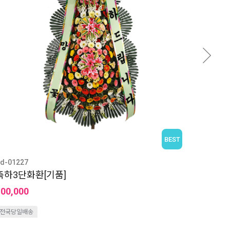
BEST
d-01227
축하3단화환[기품]
100,000
전국당일배송