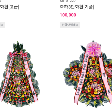
5
Sd-01227
화환[고급]
축하3단화환[기품]
100,000
배송
전국당일배송