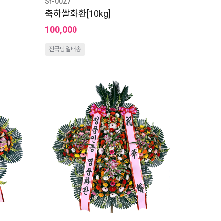
Sf-0027
축하쌀화환[10kg]
100,000
전국당일배송