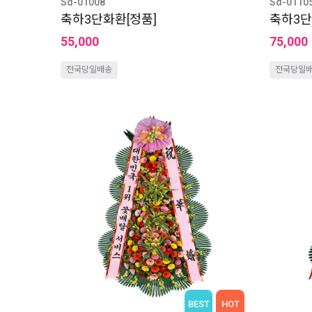
Sd-01008
Sd-0110
축하3단화환[정품]
축하3단
55,000
75,000
전국당일배송
전국당일
BEST
HOT