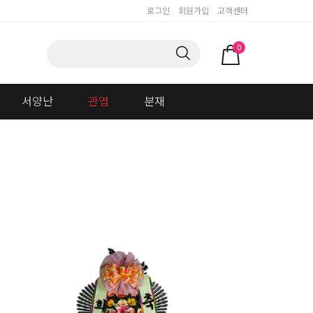
로그인
회원가입
고객센터
0
서양난
관엽
분재