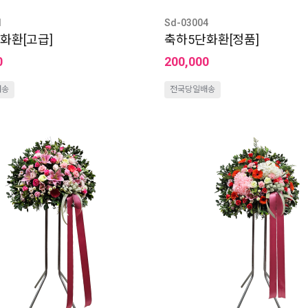
1
Sd-03004
화환[고급]
축하5단화환[정품]
0
200,000
배송
전국당일배송