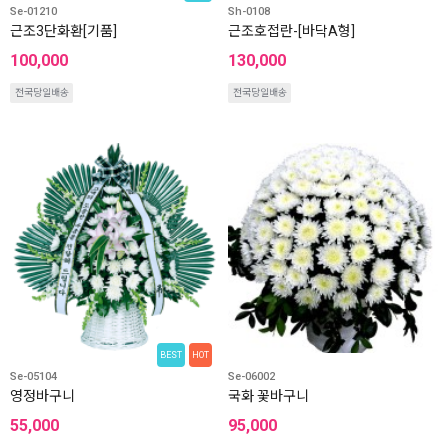
Se-01210
Sh-0108
근조3단화환[기품]
근조호접란-[바닥A형]
100,000
130,000
전국당일배송
전국당일배송
BEST
HOT
Se-05104
Se-06002
영정바구니
국화 꽃바구니
55,000
95,000