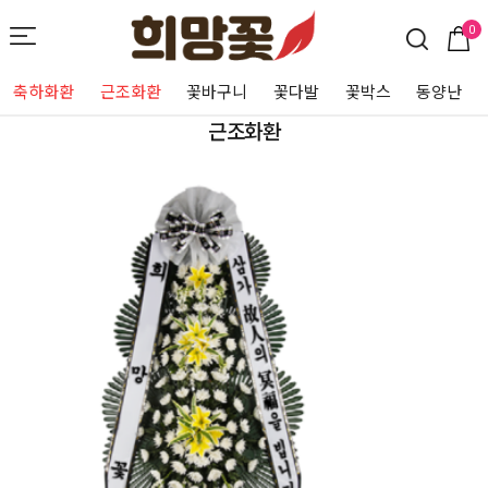
0
축하화환
근조화환
꽃바구니
꽃다발
꽃박스
동양난
근조화환