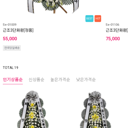
BEST
HOT
Se-01009
Se-01106
근조3단화환[정품]
근조3단화환[
55,000
75,000
전국당일배송
TOTAL 19
인기상품순
신상품순
높은가격순
낮은가격순