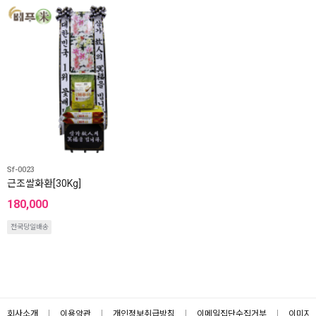
Sf-0023
근조쌀화환[30Kg]
180,000
전국당일배송
회사소개
이용약관
개인정보취급방침
이메일집단수집거부
이미지