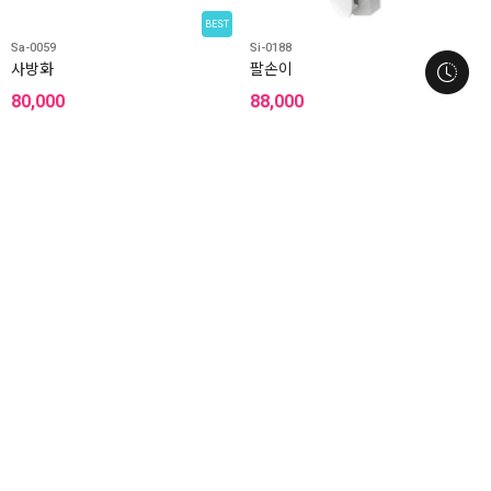
BEST
Sa-0059
Si-0188
사방화
팔손이
80,000
88,000
전국당일배송
Sh-0057
Sh-0084
웨딩
호접(노랑)