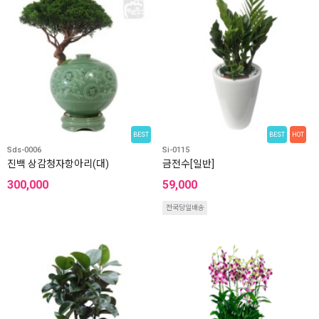
BEST
BEST
HOT
Sds-0006
Si-0115
진백 상감청자항아리(대)
금전수[일반]
300,000
59,000
전국당일배송