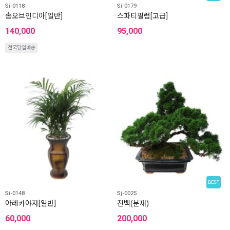
Si-0118
Si-0179
송오브인디아[일반]
스파티필럼[고급]
140,000
95,000
전국당일배송
BEST
Si-0148
Sj-0025
아레카야자[일반]
진백(분재)
60,000
200,000