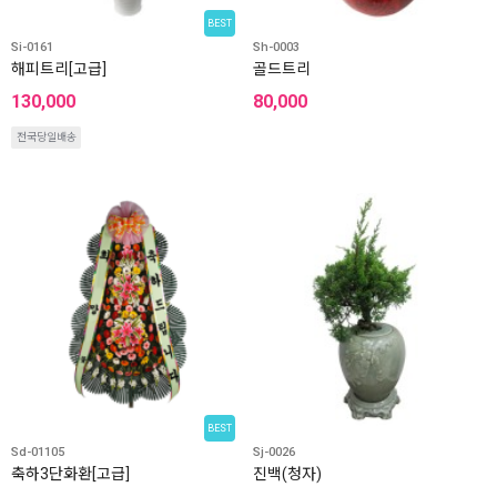
BEST
Si-0161
Sh-0003
해피트리[고급]
골드트리
130,000
80,000
전국당일배송
BEST
Sd-01105
Sj-0026
축하3단화환[고급]
진백(청자)