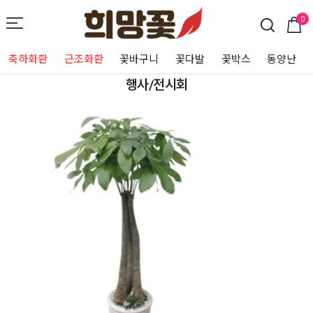
0
축하화환
근조화환
꽃바구니
꽃다발
꽃박스
동양난
행사/전시회