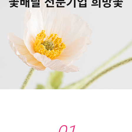
꽃배달 전문기업 희망꽃
01