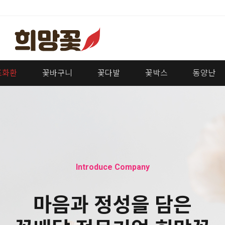
조화환
꽃바구니
꽃다발
꽃박스
동양난
Introduce Company
마음과 정성을 담은