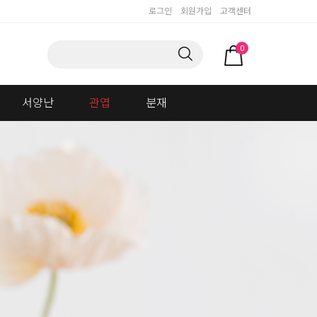
로그인
회원가입
고객센터
0
서양난
관엽
분재