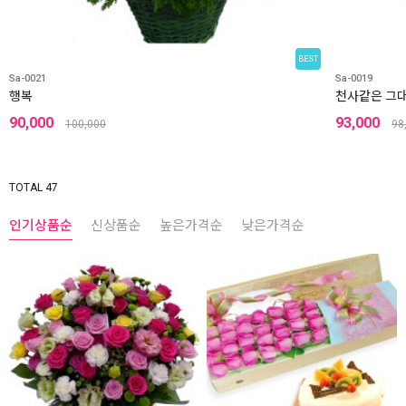
BEST
Sa-0021
Sa-0019
행복
천사같은 그
90,000
93,000
100,000
98
TOTAL 47
인기상품순
신상품순
높은가격순
낮은가격순