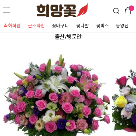
0
축하화환
근조화환
꽃바구니
꽃다발
꽃박스
동양난
출산/병문안