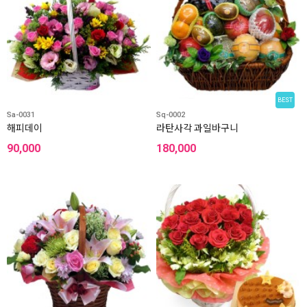
BEST
Sa-0031
Sq-0002
해피데이
라탄사각 과일바구니
90,000
180,000