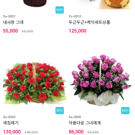
BEST
Sa-0007
Ss-0010
내사랑 그대
두근두근+케익세트상품
55,000
125,000
60,000
BEST
BEST
Sa-0060
Sa-0006
새침떼기
아름다운 그녀에게
130,000
86,000
140,000
90,000