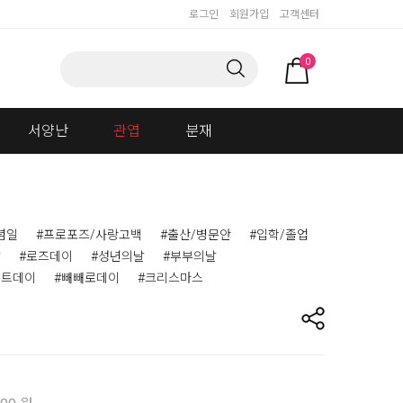
로그인
회원가입
고객센터
0
서양난
관엽
분재
념일
#프로포즈/사랑고백
#출산/병문안
#입학/졸업
날
#로즈데이
#성년의날
#부부의날
이트데이
#빼빼로데이
#크리스마스