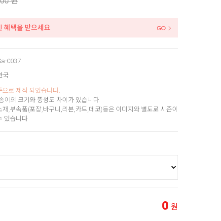
000 원
인 혜택을 받으세요
Sa-0037
한국
준으로 제작 되었습니다.
송이의 크기와 풍성도 차이가 있습니다.
소재,부속품(포장,바구니,리본,카드,데코)등은 이미지와 별도로 시즌이
수 있습니다
0
원