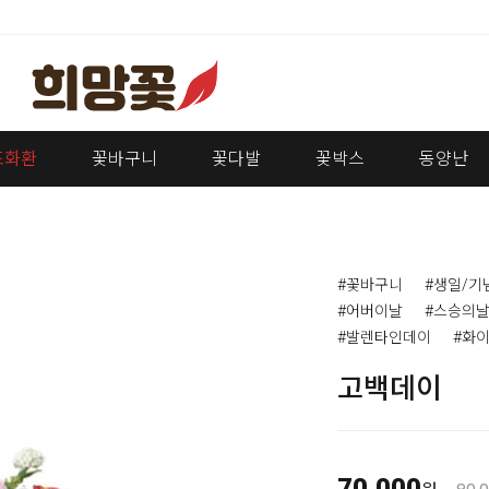
조화환
꽃바구니
꽃다발
꽃박스
동양난
#꽃바구니
#생일/기
#어버이날
#스승의
#발렌타인데이
#화
고백데이
70,000