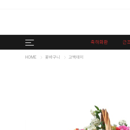
축하화환
근
HOME
꽃바구니
고백데이