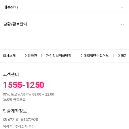
배송안내
교환/환불안내
회사소개
이용약관
개인정보취급방침
이메일집단수집거부
이미지
고객센터
1555-1250
평일, 토요일/공휴일 08:00 ~ 22:00
365일 연중무휴
입금계좌정보
KB 672101-04-372925
예금주 : 주식회사 두다