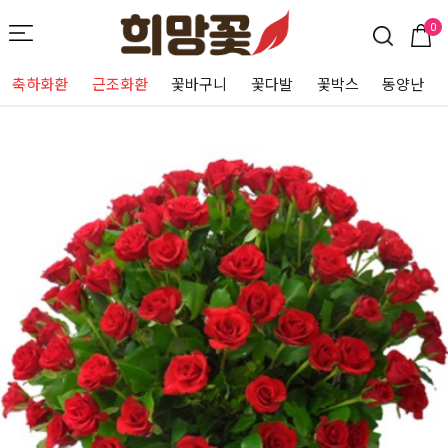
0
축하화환
근조화환
꽃바구니
꽃다발
꽃박스
동양난