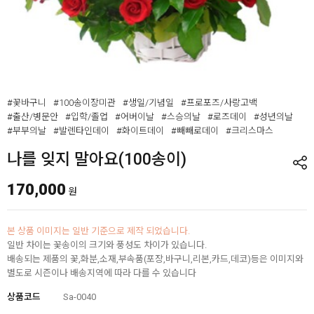
#꽃바구니
#100송이장미관
#생일/기념일
#프로포즈/사랑고백
#출산/병문안
#입학/졸업
#어버이날
#스승의날
#로즈데이
#성년의날
#부부의날
#발렌타인데이
#화이트데이
#빼빼로데이
#크리스마스
나를 잊지 말아요(100송이)
170,000
원
본 상품 이미지는 일반 기준으로 제작 되었습니다.
일반 차이는 꽃송이의 크기와 풍성도 차이가 있습니다.
배송되는 제품의 꽃,화분,소재,부속품(포장,바구니,리본,카드,데코)등은 이미지와
별도로 시즌이나 배송지역에 따라 다를 수 있습니다
상품코드
Sa-0040