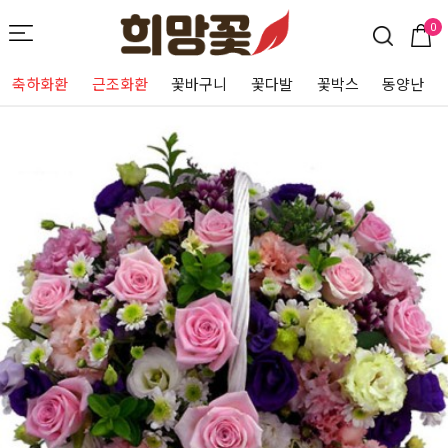
0
축하화환
근조화환
꽃바구니
꽃다발
꽃박스
동양난