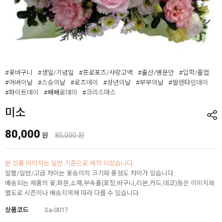
#꽃바구니
#생일/기념일
#프로포즈/사랑고백
#출산/병문안
#입학/졸업
#어버이날
#스승의날
#로즈데이
#성년의날
#부부의날
#발렌타인데이
#화이트데이
#빼빼로데이
#크리스마스
미소
80,000
원
85,000 원
본 상품 이미지는 일반 기준으로 제작 되었습니다.
알뜰/일반/고급 차이는 꽃송이의 크기와 풍성도 차이가 있습니다.
배송되는 제품의 꽃,화분,소재,부속품(포장,바구니,리본,카드,데코)등은 이미지와
별도로 시즌이나 배송지역에 따라 다를 수 있습니다
상품코드
Sa-0017