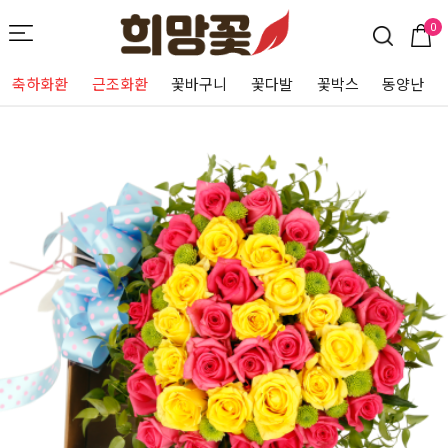
0
축하화환
근조화환
꽃바구니
꽃다발
꽃박스
동양난