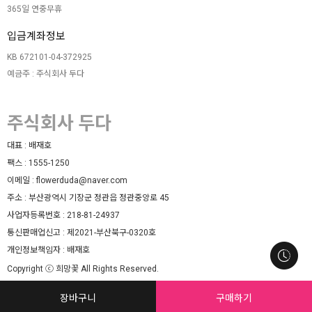
365일 연중무휴
입금계좌정보
KB 672101-04-372925
예금주 : 주식회사 두다
주식회사 두다
대표 :
배재호
팩스 :
1555-1250
이메일 :
flowerduda@naver.com
주소 :
부산광역시 기장군 정관읍 정관중앙로 45
사업자등록번호 :
218-81-24937
통신판매업신고 :
제2021-부산북구-0320호
개인정보책임자 :
배재호
Copyright ⓒ 희망꽃 All Rights Reserved.
Website designed and hosted by (주)마루웹.
장바구니
구매하기