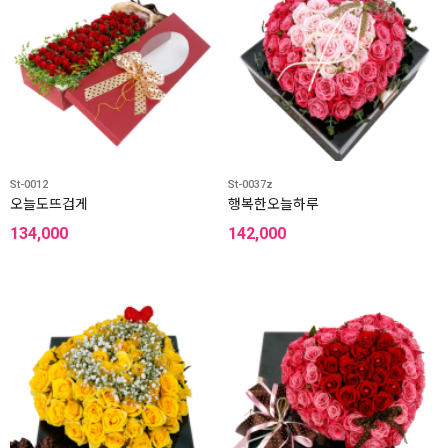
St-0012
St-0037z
오늘도뜨겁게
행복한오늘하루
134,000
142,000