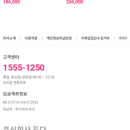
184,000
204,000
회사소개
이용약관
개인정보취급방침
이메일집단수집거부
이미지
고객센터
1555-1250
평일, 토요일/공휴일 08:00 ~ 22:00
365일 연중무휴
입금계좌정보
KB 672101-04-372925
예금주 : 주식회사 두다