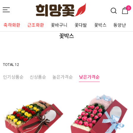
0
축하화환
근조화환
꽃바구니
꽃다발
꽃박스
동양난
꽃박스
TOTAL 12
인기상품순
신상품순
높은가격순
낮은가격순