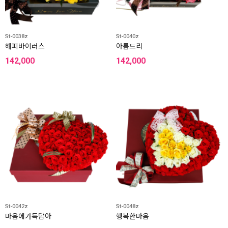
St-0038z
St-0040z
해피바이러스
아름드리
142,000
142,000
St-0042z
St-0048z
마음에가득담아
행복한마음