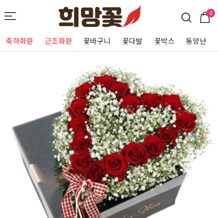
0
축하화환
근조화환
꽃바구니
꽃다발
꽃박스
동양난