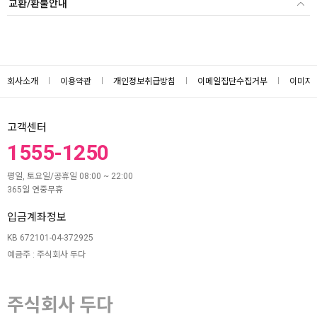
교환/환불안내
회사소개
이용약관
개인정보취급방침
이메일집단수집거부
이미지
고객센터
1555-1250
평일, 토요일/공휴일 08:00 ~ 22:00
365일 연중무휴
입금계좌정보
KB 672101-04-372925
예금주 : 주식회사 두다
주식회사 두다