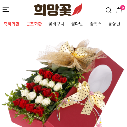
0
축하화환
근조화환
꽃바구니
꽃다발
꽃박스
동양난